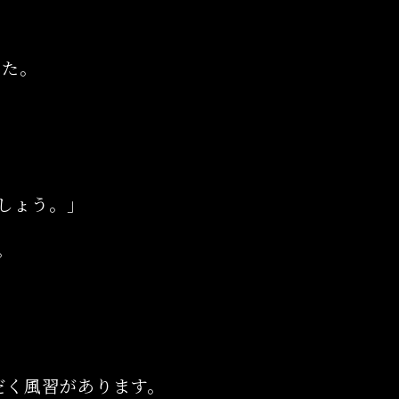
した。
。
しょう。」
。
だく風習があります。